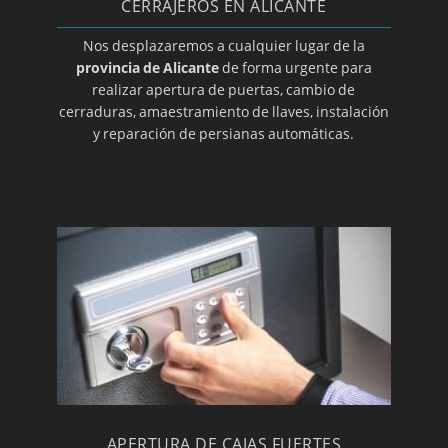
Cerrajeros en La Nucía
CERRAJEROS EN ALICANTE
Cerrajeros en Orihuela
Nos desplazaremos a cualquier lugar de la
provincia de Alicante
de forma urgente para
Cerrajeros en Pedreguer
realizar apertura de puertas, cambio de
Cerrajeros en Petrer
cerraduras, amaestramiento de llaves, instalación
y reparación de persianas automáticas.
Cerrajeros en Pilar de la Horadada
Cerrajeros en El Pinoso
Cerrajeros en Rojales
Cerrajeros en San Fulgencio
Cerrajeros en San Vicente del Raspeig
Cerrajeros en Santa Pola
Cerrajeros en Sax
Cerrajeros en Teulada
Cerrajeros en Torrevieja
Cerrajeros en Villajoyosa
APERTURA DE CAJAS FUERTES