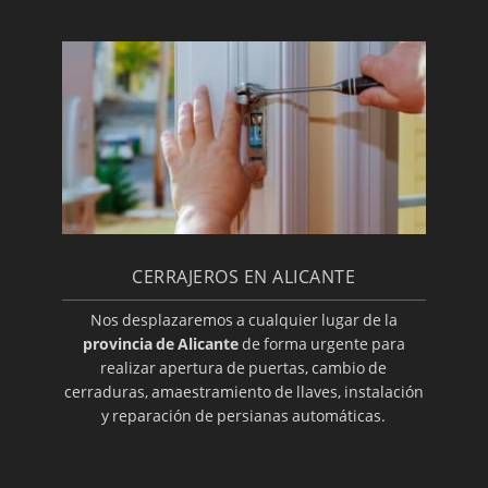
Cerrajeros en Ibi
Cerrajeros en Jávea
Cerrajeros en Jijona
Cerrajeros en Monforte del Cid
Cerrajeros en Monóvar
Cerrajeros en Mutxamel
Cerrajeros en Novelda
Cerrajeros en La Nucía
CERRAJEROS EN ALICANTE
Cerrajeros en Orihuela
Nos desplazaremos a cualquier lugar de la
provincia de Alicante
de forma urgente para
Cerrajeros en Pedreguer
realizar apertura de puertas, cambio de
Cerrajeros en Petrer
cerraduras, amaestramiento de llaves, instalación
y reparación de persianas automáticas.
Cerrajeros en Pilar de la Horadada
Cerrajeros en El Pinoso