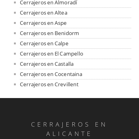
Cerrajeros en Almoradí
Cerrajeros en Altea
Cerrajeros en Aspe
Cerrajeros en Benidorm
Cerrajeros en Calpe
Cerrajeros en El Campello
Cerrajeros en Castalla
Cerrajeros en Cocentaina
Cerrajeros en Crevillent
Cerrajeros en Dénia
Cerrajeros en Elche
Cerrajeros en Elda
CERRAJEROS EN
Cerrajeros en Finestrat
ALICANTE
Cerrajeros en Guardamar del Segura