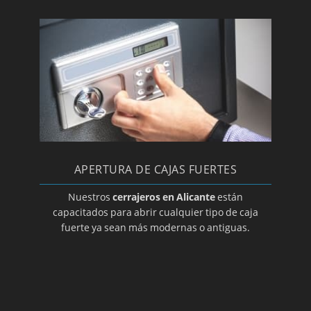
Cerrajeros en Rojales
Cerrajeros en San Fulgencio
Cerrajeros en San Vicente del Raspeig
Cerrajeros en Santa Pola
Cerrajeros en Sax
Cerrajeros en Teulada
Cerrajeros en Torrevieja
Cerrajeros en Villajoyosa
APERTURA DE CAJAS FUERTES
Cerrajeros en Villena
Nuestros
cerrajeros en Alicante
están
capacitados para abrir cualquier tipo de caja
fuerte ya sean más modernas o antiguas.