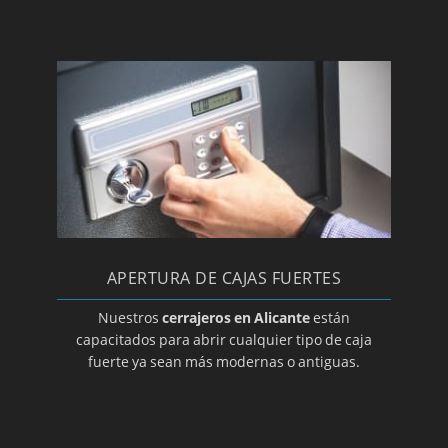
Cerrajeros en El Pinoso
Cerrajeros en Rojales
Cerrajeros en San Fulgencio
Cerrajeros en San Vicente del Raspeig
Cerrajeros en Santa Pola
Cerrajeros en Sax
Cerrajeros en Teulada
Cerrajeros en Torrevieja
Cerrajeros en Villajoyosa
APERTURA DE CAJAS FUERTES
Cerrajeros en Villena
Nuestros
cerrajeros en Alicante
están
capacitados para abrir cualquier tipo de caja
fuerte ya sean más modernas o antiguas.