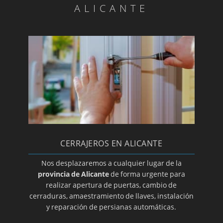
ALICANTE
Cerrajeros en Guardamar del Segura
Cerrajeros en Ibi
Cerrajeros en Jávea
Cerrajeros en Jijona
Cerrajeros en Monforte del Cid
Cerrajeros en Monóvar
Cerrajeros en Mutxamel
Cerrajeros en Novelda
Cerrajeros en La Nucía
CERRAJEROS EN ALICANTE
Cerrajeros en Orihuela
Nos desplazaremos a cualquier lugar de la
provincia de Alicante
de forma urgente para
Cerrajeros en Pedreguer
realizar apertura de puertas, cambio de
Cerrajeros en Petrer
cerraduras, amaestramiento de llaves, instalación
y reparación de persianas automáticas.
Cerrajeros en Pilar de la Horadada