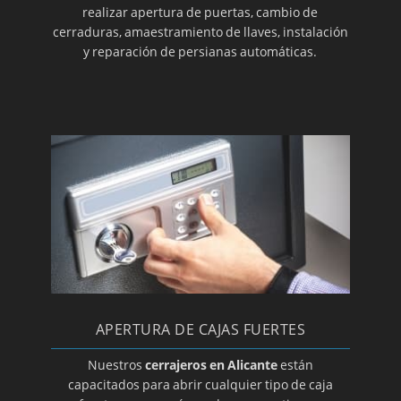
realizar apertura de puertas, cambio de
Cerrajeros en Petrer
cerraduras, amaestramiento de llaves, instalación
y reparación de persianas automáticas.
Cerrajeros en Pilar de la Horadada
Cerrajeros en El Pinoso
Cerrajeros en Rojales
Cerrajeros en San Fulgencio
Cerrajeros en San Vicente del Raspeig
Cerrajeros en Santa Pola
Cerrajeros en Sax
Cerrajeros en Teulada
Cerrajeros en Torrevieja
Cerrajeros en Villajoyosa
APERTURA DE CAJAS FUERTES
Cerrajeros en Villena
Nuestros
cerrajeros en Alicante
están
capacitados para abrir cualquier tipo de caja