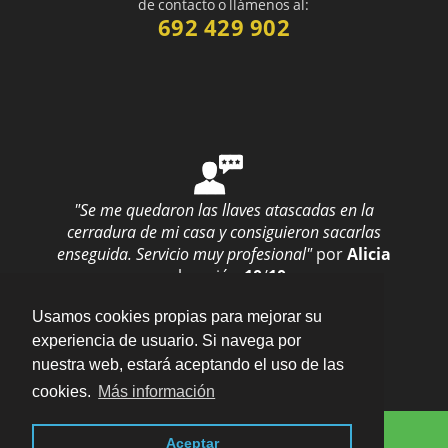
de contacto o llámenos al:
692 429 902
"Se me quedaron las llaves atascadas en la
cerradura de mi casa y consiguieron sacarlas
enseguida. Servicio muy profesional"
por
Alicia
valoración
10
/
10
Enviar opinión
Usamos cookies propias para mejorar su
experiencia de usuario. Si navega por
nuestra web, estará aceptando el uso de las
cookies.
Más información
Consulta Online
Blog
| En todo Alicante ·
Aviso legal · LSSI · Política
Aceptar