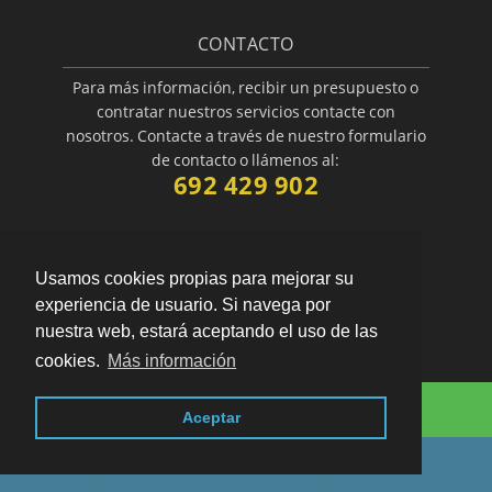
CONTACTO
Para más información, recibir un presupuesto o
contratar nuestros servicios contacte con
nosotros. Contacte a través de nuestro formulario
de contacto o llámenos al:
692 429 902
Usamos cookies propias para mejorar su
experiencia de usuario. Si navega por
nuestra web, estará aceptando el uso de las
cookies.
Más información
"Se me quedaron las llaves atascadas en la
Consulta Online
cerradura de mi casa y consiguieron sacarlas
Aceptar
enseguida. Servicio muy profesional"
por
Alicia
valoración
10
/
10
Llámenos sin compromiso
Enviar opinión