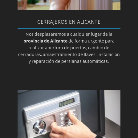
Cerrajeros en Mutxamel
Cerrajeros en Novelda
Cerrajeros en La Nucía
CERRAJEROS EN ALICANTE
Cerrajeros en Orihuela
Nos desplazaremos a cualquier lugar de la
provincia de Alicante
de forma urgente para
Cerrajeros en Pedreguer
realizar apertura de puertas, cambio de
Cerrajeros en Petrer
cerraduras, amaestramiento de llaves, instalación
y reparación de persianas automáticas.
Cerrajeros en Pilar de la Horadada
Cerrajeros en El Pinoso
Cerrajeros en Rojales
Cerrajeros en San Fulgencio
Cerrajeros en San Vicente del Raspeig
Cerrajeros en Santa Pola
Cerrajeros en Sax
Cerrajeros en Teulada