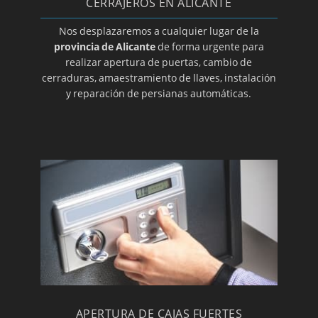
Cerrajeros en La Nucía
CERRAJEROS EN ALICANTE
Cerrajeros en Orihuela
Nos desplazaremos a cualquier lugar de la
provincia de Alicante
de forma urgente para
Cerrajeros en Pedreguer
realizar apertura de puertas, cambio de
Cerrajeros en Petrer
cerraduras, amaestramiento de llaves, instalación
y reparación de persianas automáticas.
Cerrajeros en Pilar de la Horadada
Cerrajeros en El Pinoso
Cerrajeros en Rojales
Cerrajeros en San Fulgencio
Cerrajeros en San Vicente del Raspeig
Cerrajeros en Santa Pola
Cerrajeros en Sax
Cerrajeros en Teulada
Cerrajeros en Torrevieja
Cerrajeros en Villajoyosa
APERTURA DE CAJAS FUERTES