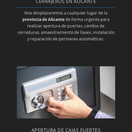
Cerrajeros en La Nucía
CERRAJEROS EN ALICANTE
Cerrajeros en Orihuela
Nos desplazaremos a cualquier lugar de la
provincia de Alicante
de forma urgente para
Cerrajeros en Pedreguer
realizar apertura de puertas, cambio de
Cerrajeros en Petrer
cerraduras, amaestramiento de llaves, instalación
y reparación de persianas automáticas.
Cerrajeros en Pilar de la Horadada
Cerrajeros en El Pinoso
Cerrajeros en Rojales
Cerrajeros en San Fulgencio
Cerrajeros en San Vicente del Raspeig
Cerrajeros en Santa Pola
Cerrajeros en Sax
Cerrajeros en Teulada
Cerrajeros en Torrevieja
Cerrajeros en Villajoyosa
APERTURA DE CAJAS FUERTES