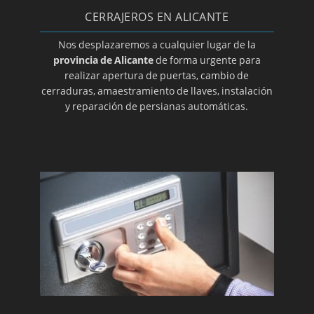
Cerrajeros en La Nucía
CERRAJEROS EN ALICANTE
Cerrajeros en Orihuela
Nos desplazaremos a cualquier lugar de la
provincia de Alicante
de forma urgente para
Cerrajeros en Pedreguer
realizar apertura de puertas, cambio de
Cerrajeros en Petrer
cerraduras, amaestramiento de llaves, instalación
y reparación de persianas automáticas.
Cerrajeros en Pilar de la Horadada
Cerrajeros en El Pinoso
Cerrajeros en Rojales
Cerrajeros en San Fulgencio
Cerrajeros en San Vicente del Raspeig
Cerrajeros en Santa Pola
Cerrajeros en Sax
Cerrajeros en Teulada
Cerrajeros en Torrevieja